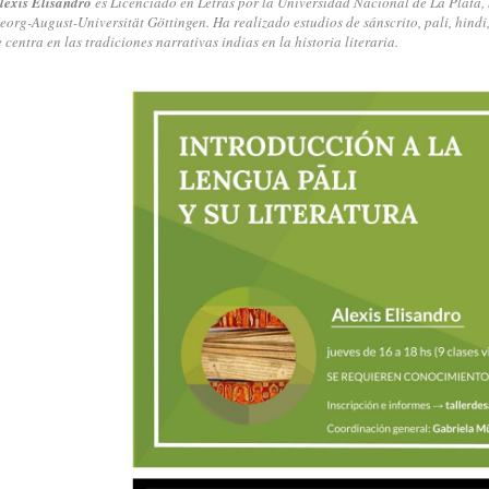
lexis Elisandro
es Licenciado en Letras por la Universidad Nacional de La Plata, 
eorg-August-Universität Göttingen. Ha realizado estudios de sánscrito, pali, hindi,
e centra en las tradiciones narrativas indias en la historia literaria.