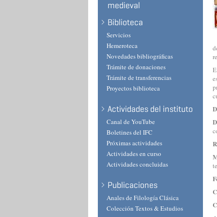
medieval
Biblioteca
Servicios
Hemeroteca
d
Novedades bibliográficas
r
Trámite de donaciones
E
Trámite de transferencias
e
p
Proyectos biblioteca
c
Actividades del instituto
D
Canal de YouTube
D
c
Boletines del IFC
Próximas actividades
R
Actividades en curso
M
Actividades concluidas
t
F
Publicaciones
C
Anales de Filología Clásica
C
Colección Textos & Estudios