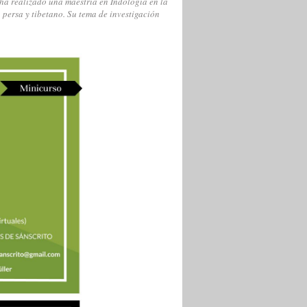
ha realizado una maestría en Indología en la
 persa y tibetano. Su tema de investigación