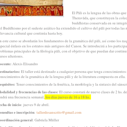
El Pāli es la lengua de las obras qu
Theravāda, que constituyen la cole
buddhistas conservada en su integrid
el Buddhismo por el sudeste asiático ha extendido el cultivo del pāli por todas las
elevancia cultural que continúa hasta hoy.
n este curso se abordarán los fundamentos de la gramática del pāli, así como los rasg
special énfasis en los estratos más antiguos del Canon. Se introducirá a los participa
roblemas principales de la filología pāli, con el objetivo de que puedan dar contin
ursos ulteriores.
ocente:
Alexis Elisandro
estinatarios:
El taller está destinado a cualquier persona que tenga conocimientos 
onocimientos de la gramática de la lengua pāli y de la literatura compuesta en ella.
equisitos:
Tener conocimientos de la fonética, la morfología y la sintaxis del sánscr
odalidad y frecuencias de las clases:
El curso constará de nueve clases de 2 hs. de 
endrá una frecuencia semanal,
los días jueves de 16 a 18 hs.
echa de inicio
: jueves 9 de abril.
onsultas e inscripción
:
tallerdesanscrito@gmail.com
oordinación general
: Gabriela Müller