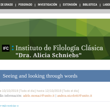
 DE GRADO
POSGRADO
INVESTIGACIÓN
EXTENSIÓN
BIBLIOTECA
LABO
Seeing and looking through words
e
10/10/2019 (Todo el día)
hasta
12/10/2019 (Todo el día)
ás información:
adele.monaci@unito.it
|
andrea.nicolotti@unito.it
er más noticias