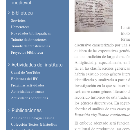
medieval
Biblioteca
Servicios
Hemeroteca
La sá
Novedades bibliográficas
filol
formu
Trámite de donaciones
discursivo caracterizado por una s
Trámite de transferencias
quiebra de las expectativas genéri
Proyectos biblioteca
de una tradición de larga duración
Antigüedad y, especialmente, en l
Actividades del instituto
tal en las clasificaciones genéric
Canal de YouTube
habría existido como género litera
Boletines del IFC
identificarla y analizarla a partir
Próximas actividades
investigación en la que se inscrib
rastrearse como género literario d
Actividades en curso
recorrido histórico de esta tradici
Actividades concluidas
los géneros discursivos. En segund
abordar el análisis de tres casos p
Publicaciones
Expositio virgilianae continentiae
Anales de Filología Clásica
El enfoque adoptado será funcional 
Colección Textos & Estudios
y cultural de producción, así com