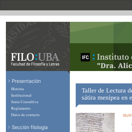
Skip
to
main
content
Presentación
Historia
Taller de Lectura d
Institucional
sátira menipea en 
Junta Consultiva
Reglamento
Datos de contacto
06/04
Sección filología