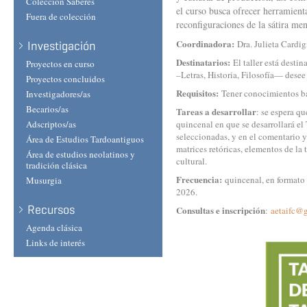
Colección Saberes
el curso busca ofrecer herramient
Fuera de colección
reconfiguraciones de la sátira men
Coordinadora:
Dra. Julieta Cardig
Investigación
Destinatarios:
El taller está desti
Proyectos en curso
–Letras, Historia, Filosofía— desee
Proyectos concluidos
Requisitos:
Tener conocimientos bási
Investigadores/as
Becarios/as
Tareas a desarrollar
: se espera qu
Adscriptos/as
quincenal en que se desarrollará el 
seleccionadas, y en el comentario y
Área de Estudios Tardoantiguos
matrices retóricas, elementos de la
Área de estudios neolatinos y
cultural.
tradición clásica
Frecuencia:
quincenal, en formato 
Musurgia
2026.
Recursos
Consultas e inscripción
:
aetaifc@
Agenda clásica
Links de interés