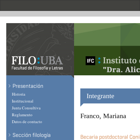
Skip
to
main
content
Presentación
Historia
Integrante
Institucional
Junta Consultiva
Reglamento
Franco, Mariana
Datos de contacto
Sección filología
Becaria postdoctoral Con