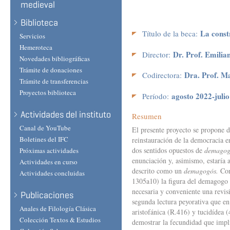
medieval
Biblioteca
La const
Título de la beca:
Servicios
Hemeroteca
Dr. Prof. Emilian
Director:
Novedades bibliográficas
Trámite de donaciones
Dra. Prof. Ma
Codirectora:
Trámite de transferencias
Proyectos biblioteca
agosto 2022-julio
Período:
Actividades del instituto
Resumen
Canal de YouTube
El presente proyecto se propone 
Boletines del IFC
reinstauración de la democracia en
dos sentidos opuestos de
demagog
Próximas actividades
enunciación y, asimismo, estaría 
Actividades en curso
descrito como un
demagogós.
Con
Actividades concluidas
1305a10) la figura del demagogo e
necesaria y conveniente una revisi
Publicaciones
segunda lectura peyorativa que en
Anales de Filología Clásica
aristofánica (R.416) y tucidídea (
Colección Textos & Estudios
demostrar la fecundidad que implic