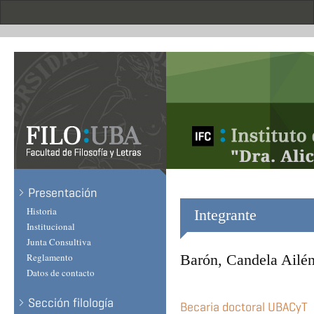
Skip
to
main
content
Presentación
Historia
Integrante
Institucional
Junta Consultiva
Reglamento
Barón, Candela Ailé
Datos de contacto
Sección filología
Becaria doctoral UBACyT