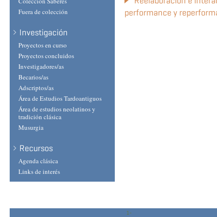
Reelaboración e interac
Colección Saberes
performance y reperforma
Fuera de colección
Investigación
Proyectos en curso
Proyectos concluidos
Investigadores/as
Becarios/as
Adscriptos/as
Área de Estudios Tardoantiguos
Área de estudios neolatinos y
tradición clásica
Musurgia
Recursos
Agenda clásica
Links de interés