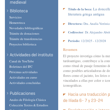
medieval
La doncella
Título de la beca:
Biblioteca
literatura griega antigua
Servicios
Hemeroteca
Directora:
Dra. Analía Verónic
Novedades bibliográficas
Codirector
: Dr. Alejandro Abri
Trámite de donaciones
Trámite de transferencias
Período:
12/2025 - 12/2028
Proyectos biblioteca
Resumen
Actividades del instituto
El proyecto investiga cómo la menc
tardoantiguo, contribuye a la cons
Canal de YouTube
como ritual de pasaje femenino do
Boletines del IFC
como posibles articuladoras de do
Próximas actividades
flores como el jacinto, los lirios 
Actividades en curso
vinculados a ellas por color o ico
Actividades concluidas
iconográficas.
Publicaciones
Hacia una traducción p
Anales de Filología Clásica
de Ilíada 6- 7 y 23-24
Colección Textos & Estudios