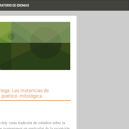
RATORIO DE IDIOMAS
riega. Las instancias de
 poético-mitológica
a hoy vasta tradición de estudios sobre la
os ocuparemos en particular de la recepción