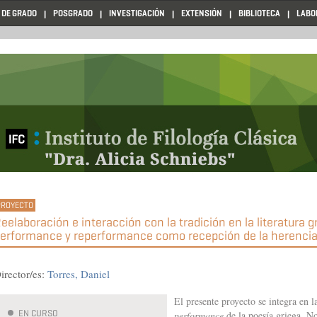
 DE GRADO
POSGRADO
INVESTIGACIÓN
EXTENSIÓN
BIBLIOTECA
LABO
eelaboración e interacción con la tradición en la literatura g
erformance y reperformance como recepción de la herencia
irector/es:
Torres, Daniel
El presente proyecto se integra en l
EN CURSO
performance
de la poesía griega. N