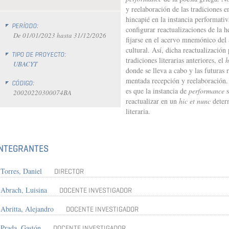
y reelaboración de las tradiciones en
hincapié en la instancia performat
PERÍODO:
configurar reactualizaciones de la 
De
01/01/2023
hasta
31/12/2026
fijarse en el acervo mnemónico del
cultural. Así, dicha reactualizació
TIPO DE PROYECTO:
tradiciones literarias anteriores, el
h
UBACYT
donde se lleva a cabo y las futuras 
mentada recepción y reelaboración. 
CÓDIGO:
es que la instancia de
performance
s
20020220300074BA
reactualizar en un
hic et nunc
determ
literaria.
INTEGRANTES
Torres, Daniel
DIRECTOR
Abrach, Luisina
DOCENTE INVESTIGADOR
Abritta, Alejandro
DOCENTE INVESTIGADOR
Prada, Gastón
DOCENTE INVESTIGADOR