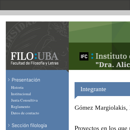
Skip
to
main
content
Presentación
Historia
Integrante
Institucional
Junta Consultiva
Reglamento
Gómez Margiolakis, 
Datos de contacto
Sección filología
Proyectos en los que 