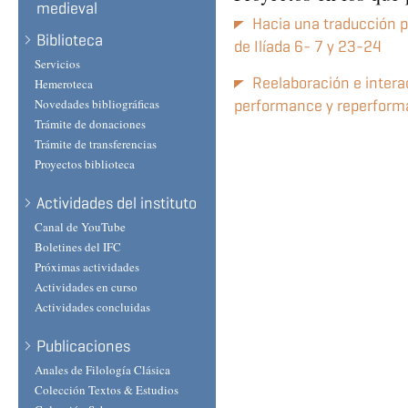
medieval
Hacia una traducción p
Biblioteca
de Ilíada 6- 7 y 23-24
Servicios
Reelaboración e interac
Hemeroteca
Novedades bibliográficas
performance y reperforma
Trámite de donaciones
Trámite de transferencias
Proyectos biblioteca
Actividades del instituto
Canal de YouTube
Boletines del IFC
Próximas actividades
Actividades en curso
Actividades concluidas
Publicaciones
Anales de Filología Clásica
Colección Textos & Estudios