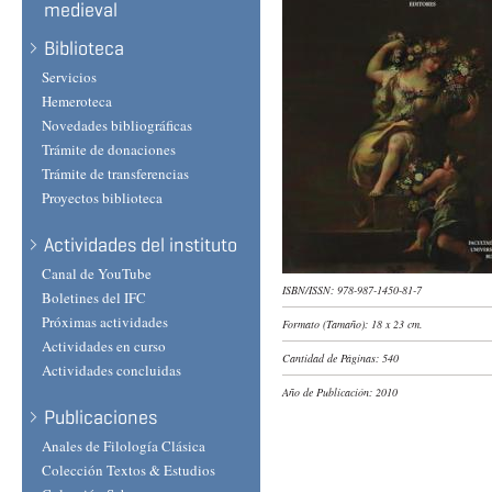
medieval
Biblioteca
Servicios
Hemeroteca
Novedades bibliográficas
Trámite de donaciones
Trámite de transferencias
Proyectos biblioteca
Actividades del instituto
Canal de YouTube
ISBN/ISSN:
978-987-1450-81-7
Boletines del IFC
Próximas actividades
Formato (Tamaño):
18 x 23 cm.
Actividades en curso
Cantidad de Páginas:
540
Actividades concluidas
Año de Publicación:
2010
Publicaciones
Anales de Filología Clásica
Colección Textos & Estudios